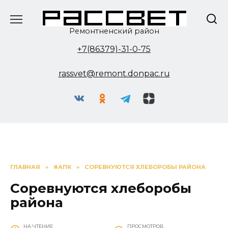
Перейти
к
содержанию
Ремонтненский район
+7(86379)-31-0-75
rassvet@remont.donpac.ru
ГЛАВНАЯ
»
#АПК
»
СОРЕВНУЮТСЯ ХЛЕБОРОБЫ РАЙОНА
Соревнуются хлеборобы
района
НА ЧТЕНИЕ
ПРОСМОТРОВ