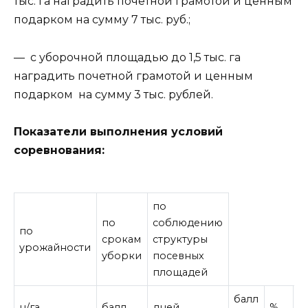
тыс. га наградить почетной грамотой и ценным
подарком на сумму 7 тыс. руб.;
— с уборочной площадью до 1,5 тыс. га
наградить почетной грамотой и ценным
подарком на сумму 3 тыс. рублей.
Показатели выполнения условий
соревнования:
по
по
соблюдению
по
срокам
структуры
урожайности
уборки
посевных
площадей
балл
б
ц/га
балл
дней
%