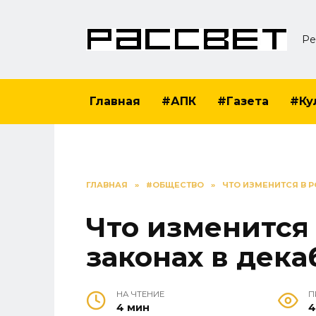
Перейти
к
Ре
содержанию
Главная
#АПК
#Газета
#Ку
ГЛАВНАЯ
»
#ОБЩЕСТВО
»
ЧТО ИЗМЕНИТСЯ В 
Что изменится
законах в дека
НА ЧТЕНИЕ
П
4 мин
4