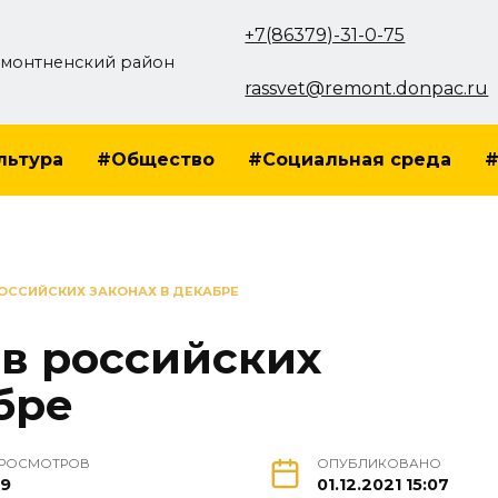
+7(86379)-31-0-75
монтненский район
rassvet@remont.donpac.ru
льтура
#Общество
#Социальная среда
#
РОССИЙСКИХ ЗАКОНАХ В ДЕКАБРЕ
 в российских
бре
РОСМОТРОВ
ОПУБЛИКОВАНО
9
01.12.2021 15:07