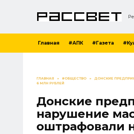
Перейти
к
Ре
содержанию
Главная
#АПК
#Газета
#Ку
ГЛАВНАЯ
»
#ОБЩЕСТВО
»
ДОНСКИЕ ПРЕДПРИ
6 МЛН РУБЛЕЙ
Донские предп
нарушение ма
оштрафовали н