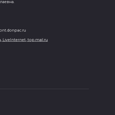
лаевна.
nt.donpac.ru
iveInternet, top.mail.ru