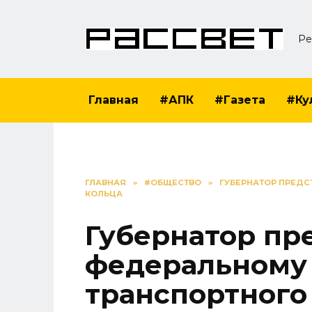
Перейти
к
Ре
содержанию
Главная
#АПК
#Газета
#Ку
ГЛАВНАЯ
»
#ОБЩЕСТВО
»
ГУБЕРНАТОР ПРЕДС
КОЛЬЦА
Губернатор пр
федеральному 
транспортного