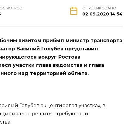
РОСМОТРОВ
ОПУБЛИКОВАНО
6
02.09.2020 14:54
абочим визитом прибыл министр транспорта
натор Василий Голубев представил
мирующегося вокруг Ростова
еся участки глава ведомства и глава
нного над территорией облета.
илий Голубев акцентировал участках, в
ципиально решить – требуют они
тва.