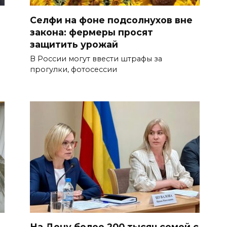
Селфи на фоне подсолнухов вне
закона: фермеры просят
защитить урожай
В России могут ввести штрафы за
прогулки, фотосессии
На Дону более 200 тысяч семей с