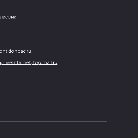
лаевна.
nt.donpac.ru
iveInternet, top.mail.ru