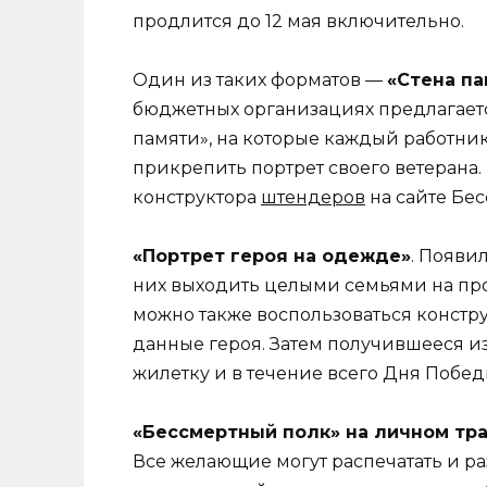
продлится до 12 мая включительно.
Один из таких форматов —
«Стена па
бюджетных организациях предлагает
памяти», на которые каждый работни
прикрепить портрет своего ветерана.
конструктора
штендеров
на сайте Бес
«Портрет героя на одежде»
. Появи
них выходить целыми семьями на про
можно также воспользоваться констр
данные героя. Затем получившееся из
жилетку и в течение всего Дня Побед
«Бессмертный полк» на личном тр
Все желающие могут распечатать и ра