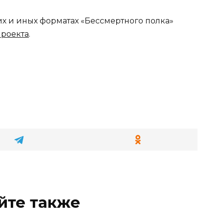
х и иных форматах «Бессмертного полка»
проекта
.
йте также