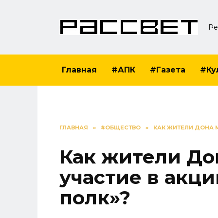
Перейти
к
Ре
содержанию
Главная
#АПК
#Газета
#Ку
ГЛАВНАЯ
»
#ОБЩЕСТВО
»
КАК ЖИТЕЛИ ДОНА 
Как жители До
участие в акц
полк»?