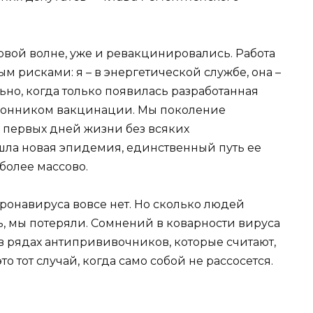
вой волне, уже и ревакцинировались. Работа
м рисками: я – в энергетической службе, она –
ьно, когда только появилась разработанная
ронником вакцинации. Мы поколение
с первых дней жизни без всяких
шла новая эпидемия, единственный путь ее
более массово.
ронавируса вовсе нет. Но сколько людей
ь, мы потеряли. Сомнений в коварности вируса
 в рядах антипрививочников, которые считают,
то тот случай, когда само собой не рассосется.