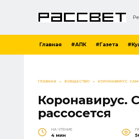
Перейти
к
Ре
содержанию
Главная
#АПК
#Газета
#Ку
ГЛАВНАЯ
»
#ОБЩЕСТВО
»
КОРОНАВИРУС. САМ
Коронавирус. 
рассосется
НА ЧТЕНИЕ
П
4 мин
5