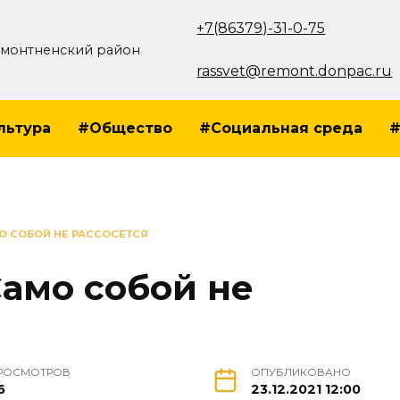
+7(86379)-31-0-75
монтненский район
rassvet@remont.donpac.ru
льтура
#Общество
#Социальная среда
#
О СОБОЙ НЕ РАССОСЕТСЯ
Само собой не
РОСМОТРОВ
ОПУБЛИКОВАНО
6
23.12.2021 12:00