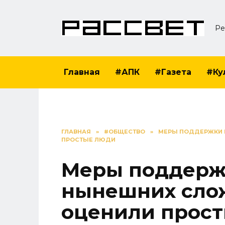
Перейти
к
Ре
содержанию
Главная
#АПК
#Газета
#Ку
ГЛАВНАЯ
»
#ОБЩЕСТВО
»
МЕРЫ ПОДДЕРЖКИ 
ПРОСТЫЕ ЛЮДИ
Меры поддерж
нынешних сло
оценили прос