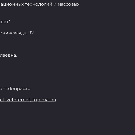
мационных технологий и массовых
вет"
енинская, д. 92
лаевна.
nt.donpac.ru
iveInternet, top.mail.ru