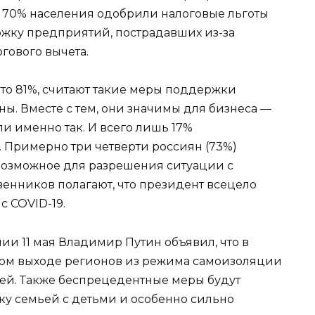
 70% населения одобрили налоговые льготы
жку предприятий, пострадавших из-за
гового вычета.
это 81%, считают такие меры поддержки
ы. Вместе с тем, они значимы для бизнеса —
и именно так. И всего лишь 17%
. Примерно три четверти россиян (73%)
 возможное для разрешения ситуации с
венников полагают, что президент всецело
с COVID-19.
нии 11 мая Владимир Путин объявил, что в
ном выходе регионов из режима самоизоляции
ей. Также беспрецедентные меры будут
у семьей с детьми и особенно сильно