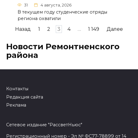
31
4 августа, 2026
В текущем году студенческие отряды
региона охватили
Навигация
Назад
1
2
3
4
…
1 149
Далее
по
записям
Новости Ремонтненского
района
Контакты
Редакция сайта
Реклама
Сетевое издание "РассветНьюс"
Регистрационный номер - Эл № ФС77-78899 от 14