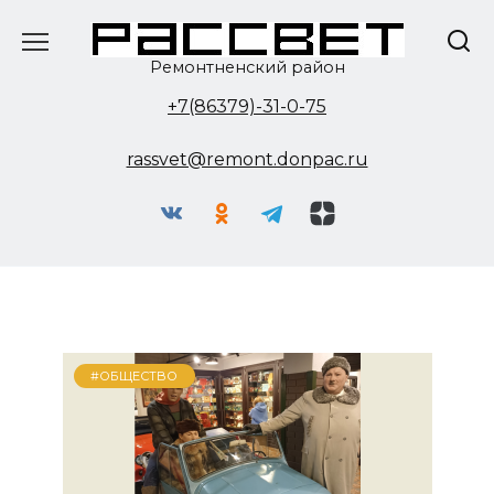
Перейти
к
содержанию
Ремонтненский район
+7(86379)-31-0-75
rassvet@remont.donpac.ru
#ОБЩЕСТВО