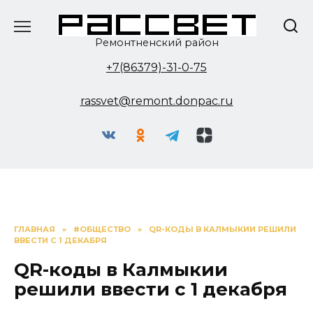
Перейти
к
содержанию
Ремонтненский район
+7(86379)-31-0-75
rassvet@remont.donpac.ru
ГЛАВНАЯ
»
#ОБЩЕСТВО
»
QR-КОДЫ В КАЛМЫКИИ РЕШИЛИ
ВВЕСТИ С 1 ДЕКАБРЯ
QR-коды в Калмыкии
решили ввести с 1 декабря