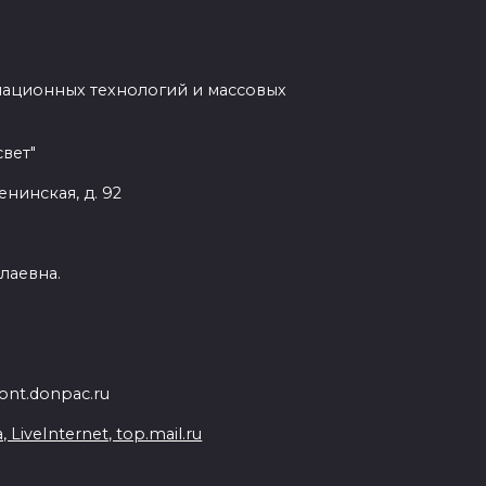
мационных технологий и массовых
вет"
енинская, д. 92
лаевна.
nt.donpac.ru
iveInternet, top.mail.ru