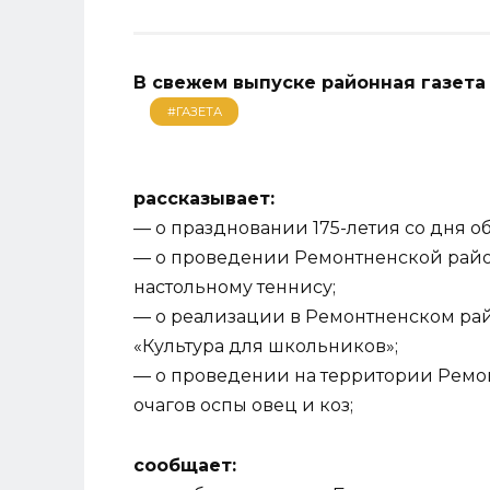
В свежем выпуске районная газет
#ГАЗЕТА
рассказывает:
— о праздновании 175-летия со дня о
— о проведении Ремонтненской рай
настольному теннису;
— о реализации в Ремонтненском рай
«Культура для школьников»;
— о проведении на территории Ремо
очагов оспы овец и коз;
сообщает: