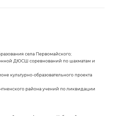
а
бразования села Первомайского;
онной ДЮСШ соревнований по шахматам и
оне культурно-образовательного проекта
нтненского района учений по ликвидации