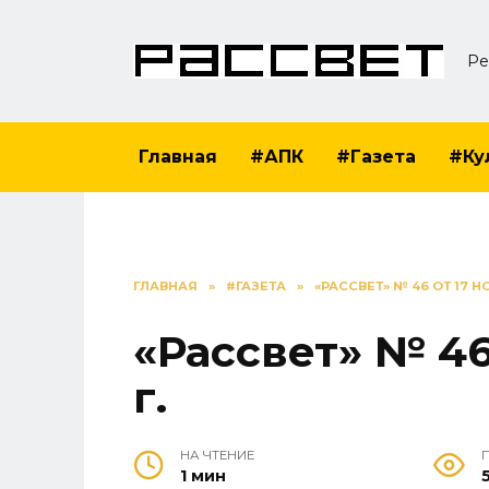
Перейти
к
Ре
содержанию
Главная
#АПК
#Газета
#Ку
ГЛАВНАЯ
»
#ГАЗЕТА
»
«РАССВЕТ» № 46 ОТ 17 Н
«Рассвет» № 46
г.
НА ЧТЕНИЕ
1 мин