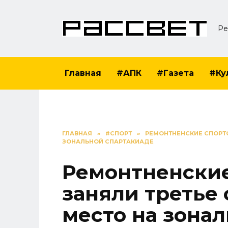
Перейти
к
Ре
содержанию
Главная
#АПК
#Газета
#Ку
ГЛАВНАЯ
»
#СПОРТ
»
РЕМОНТНЕНСКИЕ СПОРТ
ЗОНАЛЬНОЙ СПАРТАКИАДЕ
Ремонтненски
заняли третье
место на зона