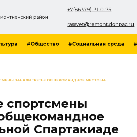
+7(86379)-31-0-75
монтненский район
rassvet@remont.donpac.ru
льтура
#Общество
#Социальная среда
#
СМЕНЫ ЗАНЯЛИ ТРЕТЬЕ ОБЩЕКОМАНДНОЕ МЕСТО НА
е спортсмены
 общекомандное
льной Спартакиаде