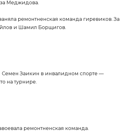
иза Меджидова.
заняла ремонтненская команда гиревиков. За
йлов и Шамил Борщигов.
л Семен Заикин в инвалидном спорте —
то на турнире.
авоевала ремонтненская команда.