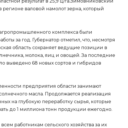
астной результат в 25,9 ц/га.Зимовниковский
в регионе валовой намолот зерна, который
и агропромышленного комплекса были
оты за год. Губернатор отметил, что, несмотря
вская область сохраняет ведущие позиции в
лнечника, молока, яиц и овощей. За последние
ло выведено 68 новых сортов и гибридов
енности предприятия области занимают
дсолнечного масла. Продолжается реализация
ных на глубокую переработку сырья, которые
ать до 1 миллиона тонн продукции ежегодно.
 всем работникам сельского хозяйства за их