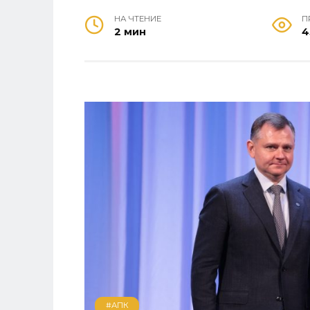
НА ЧТЕНИЕ
П
2 мин
4
#АПК