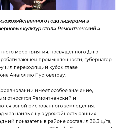
скохозяйственного года лидерами в
зерновых культур стали Ремонтненский и
венного мероприятия, посвящённого Дню
рерабатывающей промышленности, губернатор
ручил переходящий кубок главе
на Анатолию Пустоветову.
соревновании имеет особое значение,
рым относятся Ремонтненский и
ются зоной рискованного земледелия.
ады за наивысшую урожайность ранних
дний показатель в районе составил 38,3 ц/га,