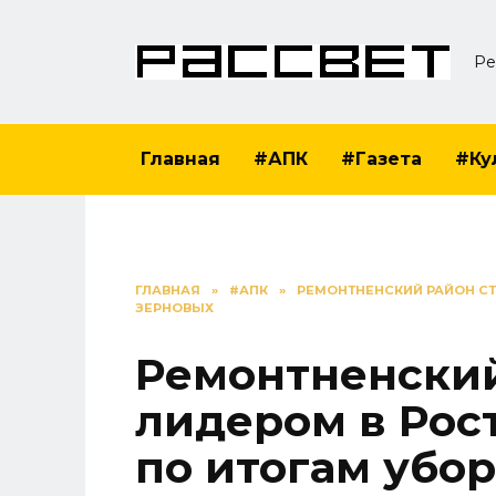
Перейти
к
Ре
содержанию
Главная
#АПК
#Газета
#Ку
ГЛАВНАЯ
»
#АПК
»
РЕМОНТНЕНСКИЙ РАЙОН СТ
ЗЕРНОВЫХ
Ремонтненский
лидером в Рос
по итогам убо