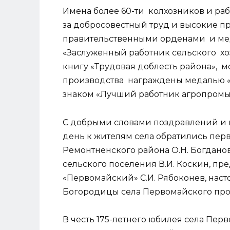
Имена более 60-ти колхозников и р
за добросовестный труд и высокие п
правительственными орденами и ме
«Заслуженный работник сельского х
книгу «Трудовая доблесть района», 
производства награждены медалью «З
знаком «Лучший работник агропромы
С добрыми словами поздравлений и 
день к жителям села обратились пе
Ремонтненского района О.Н. Богдано
сельского поселения В.И. Коскин, пр
«Первомайский» С.И. Рябоконев, нас
Богородицы села Первомайского пр
В честь 175-летнего юбилея села Пе