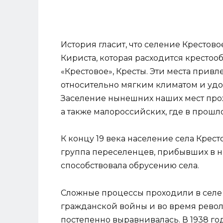
История гласит, что селение Крестово
Кириста, которая расходится крестоо
«Крестовое», Кресты. Эти места при
относительно мягким климатом и уд
Заселение нынешних наших мест прох
а также малороссийских, где в прош
К концу 19 века население села Крес
группа переселенцев, прибывших в н
способствовала обрусению сел
Сложные процессы проходили в селе К
гражданской войны и во время револ
постепенно выравнивалась. В 1938 го