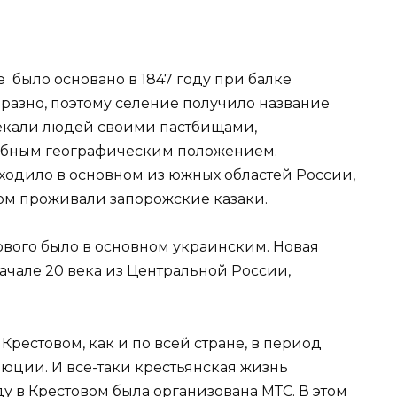
е было основано в 1847 году при балке
бразно, поэтому селение получило название
влекали людей своими пастбищами,
обным географическим положением.
одило в основном из южных областей России,
лом проживали запорожские казаки.
тового было в основном украинским. Новая
ачале 20 века из Центральной России,
а.
рестовом, как и по всей стране, в период
юции. И всё-таки крестьянская жизнь
ду в Крестовом была организована МТС. В этом