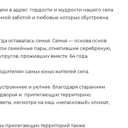
али в адрес гордости и мудрости нашего села
емой заботой и любовью которых обустроена
да оставалась семья. Семья — основа основ
али семейные пары, отметившие серебряную,
упругов, проживших вместе 64 года.
одителям самых юных жителей села.
оустроеннее и уютнее благодаря стараниям
одворья и прилегающую территорию.
веты, несмотря на наш «неласковый» климат,
ых прилегающих территорий также