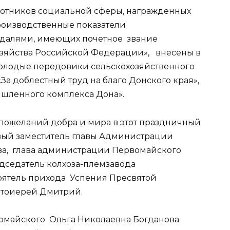
аботников социальной сферы, награжденных
роизводственные показатели
далями, имеющих почетное звание
озяйства Российской Федерации», внесены в
молодые передовики сельскохозяйственного
а доблестный труд на благо Донского края»,
шленного комплекса Дона».
пожеланий добра и мира в этот праздничный
рвый заместитель главы Администрации
ва, глава администрации Первомайского
едседатель колхоза-племзавода
тоятель прихода Успения Пресвятой
отоиерей Дмитрий.
рвомайского Ольга Николаевна Богданова