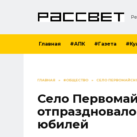
Перейти
к
Ре
содержанию
Главная
#АПК
#Газета
#Ку
ГЛАВНАЯ
»
#ОБЩЕСТВО
»
СЕЛО ПЕРВОМАЙСКО
Село Первома
отпраздновало
юбилей