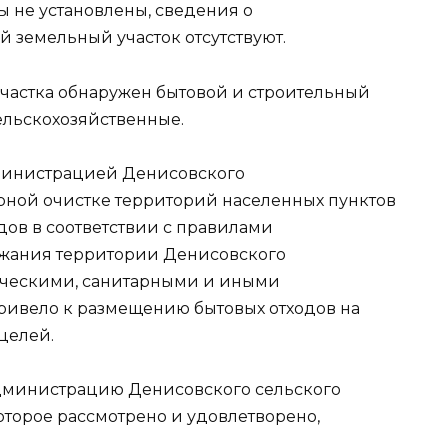
ы не установлены, сведения о
 земельный участок отсутствуют.
участка обнаружен бытовой и строительный
сельскохозяйственные.
дминистрацией Денисовского
рной очистке территорий населенных пунктов
дов в соответствии с правилами
ржания территории Денисовского
гическими, санитарными и иными
ривело к размещению бытовых отходов на
целей.
дминистрацию Денисовского сельского
оторое рассмотрено и удовлетворено,