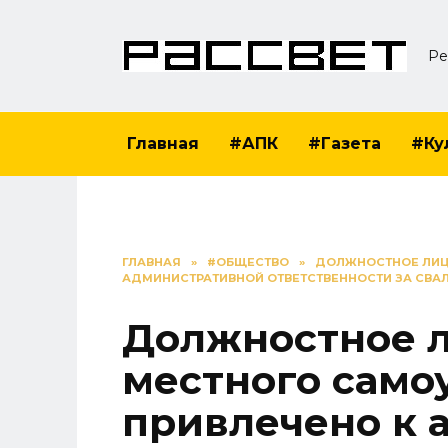
Перейти
к
Ре
содержанию
Главная
#АПК
#Газета
#Ку
ГЛАВНАЯ
»
#ОБЩЕСТВО
»
ДОЛЖНОСТНОЕ ЛИЦ
АДМИНИСТРАТИВНОЙ ОТВЕТСТВЕННОСТИ ЗА СВАЛ
Должностное л
местного само
привлечено к 