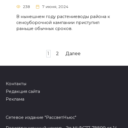
238
7 июня, 2024
В нынешнем году растениеводы района к
сеноуборочной кампании приступил
раньше обычных сроков.
Навигация
1
2
Далее
по
записям
Контакты
Редакция сайта
Реклама
Сетевое издание "РассветНьюс"
Регистрационный номер - Эл № ФС77-78899 от 14