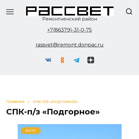
Перейти
к
содержанию
Ремонтненский район
+7(86379)-31-0-75
rassvet@remont.donpac.ru
ГЛАВНАЯ
»
СПК-П/З «ПОДГОРНОЕ»
СПК-п/з «Подгорное»
#АПК