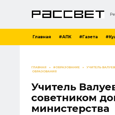
Перейти
к
Ре
содержанию
Главная
#АПК
#Газета
#Ку
ГЛАВНАЯ
»
#ОБРАЗОВАНИЕ
»
УЧИТЕЛЬ ВАЛУЕ
ОБРАЗОВАНИЯ
Учитель Валуе
советником до
министерства