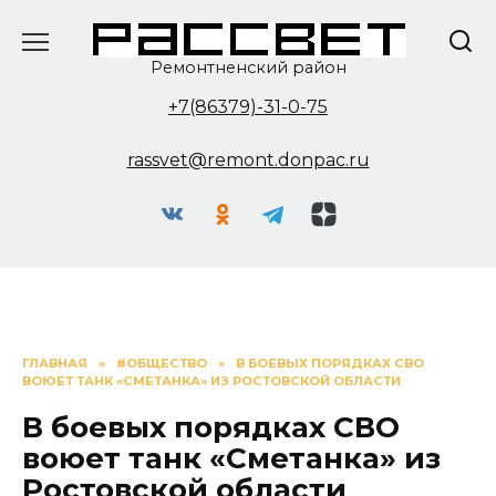
Перейти
к
содержанию
Ремонтненский район
+7(86379)-31-0-75
rassvet@remont.donpac.ru
ГЛАВНАЯ
»
#ОБЩЕСТВО
»
В БОЕВЫХ ПОРЯДКАХ СВО
ВОЮЕТ ТАНК «СМЕТАНКА» ИЗ РОСТОВСКОЙ ОБЛАСТИ
В боевых порядках СВО
воюет танк «Сметанка» из
Ростовской области