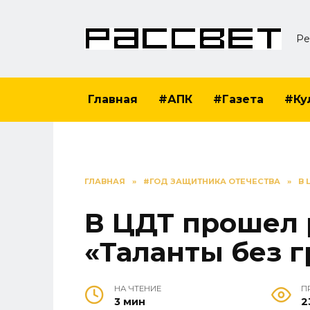
Перейти
к
Ре
содержанию
Главная
#АПК
#Газета
#Ку
ГЛАВНАЯ
»
#ГОД ЗАЩИТНИКА ОТЕЧЕСТВА
»
В 
В ЦДТ прошел 
«Таланты без 
НА ЧТЕНИЕ
П
3 мин
2