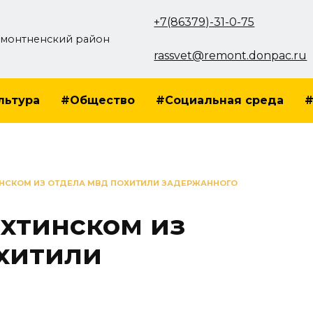
+7(86379)-31-0-75
монтненский район
rassvet@remont.donpac.ru
льтура
#Общество
#Социальная среда
#
НСКОМ ИЗ ОТДЕЛА МВД ПОХИТИЛИ ЗАДЕРЖАННОГО
хтинском из
хитили