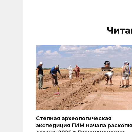
Чита
Степная археологическая
экспедиция ГИМ начала раскопк