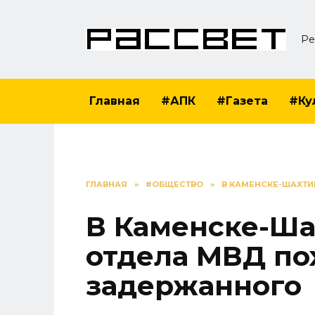
Перейти
к
Ре
содержанию
Главная
#АПК
#Газета
#Ку
ГЛАВНАЯ
»
#ОБЩЕСТВО
»
В КАМЕНСКЕ-ШАХТИ
В Каменске-Ша
отдела МВД по
задержанного