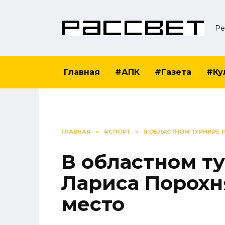
Перейти
к
Ре
содержанию
Главная
#АПК
#Газета
#Ку
ГЛАВНАЯ
»
#СПОРТ
»
В ОБЛАСТНОМ ТУРНИРЕ 
В областном т
Лариса Порохн
место