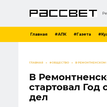
Перейти
к
Ре
содержанию
Главная
#АПК
#Газета
#Ку
ГЛАВНАЯ
»
#ОБЩЕСТВО
»
В РЕМОНТНЕНСКОМ 
В Ремонтненск
стартовал Год 
дел