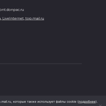
nt.donpac.ru
iveInternet, top.mail.ru
p.mail.ru, которые также использует файлы cookie (
подробнее
).