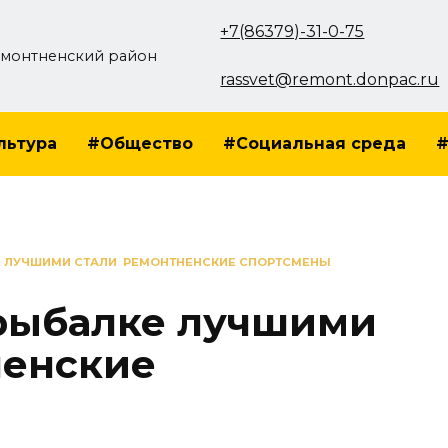
+7(86379)-31-0-75
монтненский район
rassvet@remont.donpac.ru
льтура
#Общество
#Социальная среда
#
Е ЛУЧШИМИ СТАЛИ РЕМОНТНЕНСКИЕ СПОРТСМЕНЫ
 рыбалке лучшими
ненские