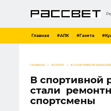
Перейти
к
Ре
содержанию
Главная
#АПК
#Газета
#Ку
ГЛАВНАЯ
»
#СПОРТ
»
В СПОРТИВНОЙ РЫБАЛК
В спортивной
стали ремонт
спортсмены