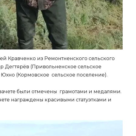
ей Кравченко из Ремонтненского сельского
др Дегтярёв (Привольненское сельское
е Юхно (Кормовское сельское поселение).
зачете были отмечены грамотами и медалями.
чете награждены красивыми статуэтками и