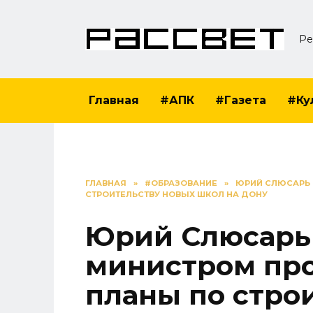
Перейти
к
Ре
содержанию
Главная
#АПК
#Газета
#Ку
ГЛАВНАЯ
»
#ОБРАЗОВАНИЕ
»
ЮРИЙ СЛЮСАРЬ 
СТРОИТЕЛЬСТВУ НОВЫХ ШКОЛ НА ДОНУ
Юрий Слюсарь 
министром пр
планы по стро