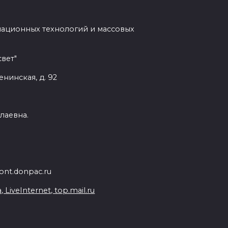
мационных технологий и массовых
вет"
енинская, д. 92
лаевна.
nt.donpac.ru
iveInternet, top.mail.ru