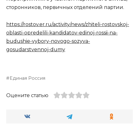
сторонников, первичных отделений партии.
https://rostov.er.ru/activity/news/zhiteli-rostovskoj-
oblasti-opredelili-kandidatov-edinoj-rossii-na-
budushie-vybory-novogo-sozyva-
gosudarstvennoj-dumy
Единая Россия
Оцените статью