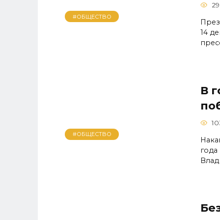
29
#ОБЩЕСТВО
През
14 д
прес
В 
по
10
#ОБЩЕСТВО
Нака
года
Влад
Бе