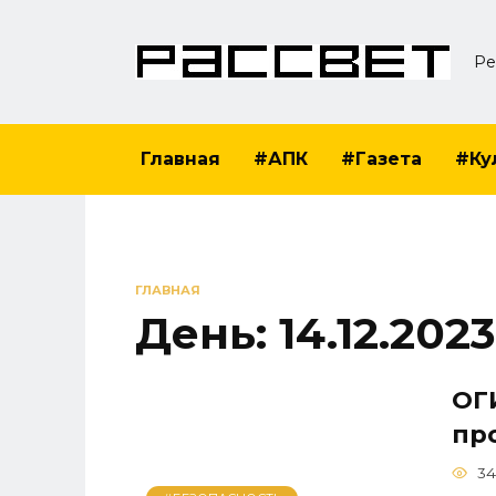
Перейти
к
Ре
содержанию
Главная
#АПК
#Газета
#Ку
ГЛАВНАЯ
День:
14.12.2023
ОГ
пр
34