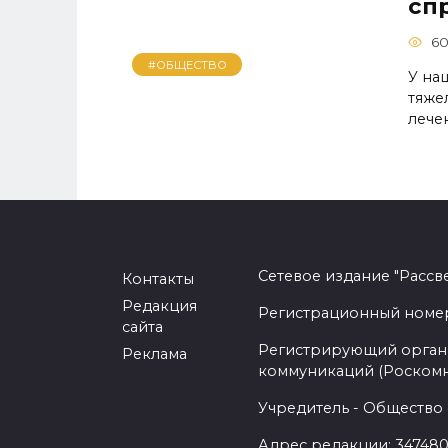
сп
6
#ОБЩЕСТВО
У на
тяже
лече
Сетевое издание "Рассв
Контакты
Редакция
Регистрационный номер -
сайта
Регистрирующий орган 
Реклама
коммуникаций (Роском
Учредитель - Общество 
Адрес редакции: 347480,