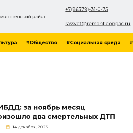
+7(86379)-31-0-75
монтненский район
rassvet@remont.donpac.ru
льтура
#Общество
#Социальная среда
#
ИБДД: за ноябрь месяц
оизошло два смертельных ДТП
14 декабря, 2023