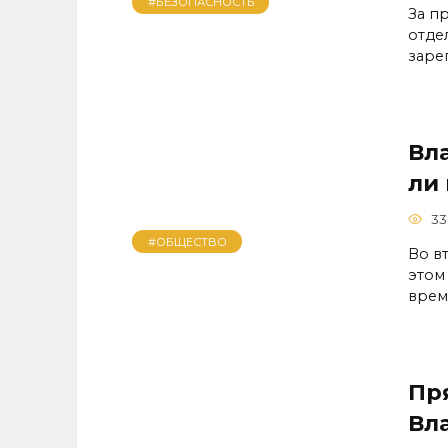
#БЕЗОПАСНОСТЬ
За п
отде
заре
Вл
ли
33
#ОБЩЕСТВО
Во в
этом
врем
Пря
Вл