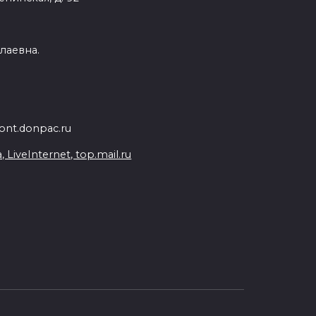
лаевна.
nt.donpac.ru
iveInternet, top.mail.ru