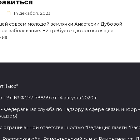
равиться
0
14 декабря, 2023
шей совсем молодой землячки Анастасии Дубовой
лое заболевание. Ей требуется дорогостоящее
ние
етНьюс"
 Эл № ФС77-78899 от 14 августа 2020 г.
- Федеральная служба по надзору в сфере связи, инфор
надзор)
с ограниченной ответственностью "Редакция газеты "Расс
 Ростовская обл., Ремонтненский р-н, с. Ремонтное, ул. Л