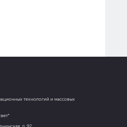
мационных технологий и массовых
вет"
енинская, д. 92