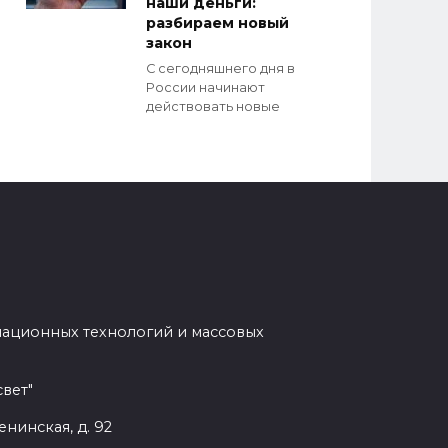
наши деньги:
разбираем новый
закон
С сегодняшнего дня в
России начинают
действовать новые
мационных технологий и массовых
вет"
енинская, д. 92