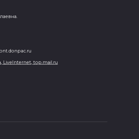
лаевна.
nt.donpac.ru
iveInternet, top.mail.ru