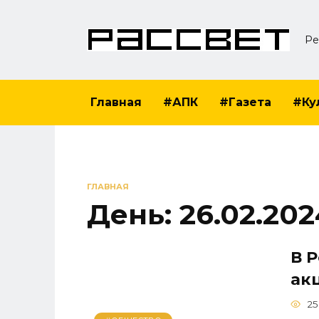
Перейти
к
Ре
содержанию
Главная
#АПК
#Газета
#Ку
ГЛАВНАЯ
День:
26.02.202
В 
ак
25