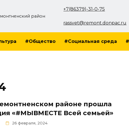
+7(86379)-31-0-75
монтненский район
rassvet@remont.donpac.ru
льтура
#Общество
#Социальная среда
#
4
Ремонтненском районе прошла
ция «#МЫВМЕСТЕ Всей семьей»
26 февраля, 2024