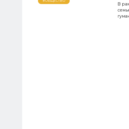
#ОБЩЕСТВО
В ра
семь
гума