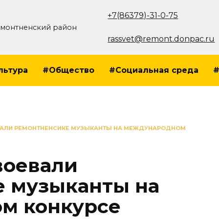
+7(86379)-31-0-75
монтненский район
rassvet@remont.donpac.ru
льтура
#Общество
#Социальная среда
#
ВАЛИ РЕМОНТНЕНСИКЕ МУЗЫКАНТЫ НА МЕЖДУНАРОДНОМ
воевали
 музыканты на
м конкурсе