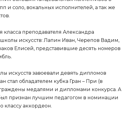
пп и соло, вокальных исполнителей, а так же
тов.
я класса преподавателя Александра
колы искусств: Лапин Иван, Черепов Вадим,
раков Елисей, представившие десять номеров
мбль.
ы искусств завоевали девять дипломов
н стал обладателем кубка Гран – При (в
аграждены медалями и дипломами конкурса. А
был признан лучшим педагогом в номинации
о классу аккордеон.