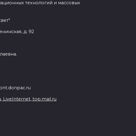
мационных технологий и массовых
вет"
енинская, д. 92
лаевна.
nt.donpac.ru
iveInternet, top.mail.ru