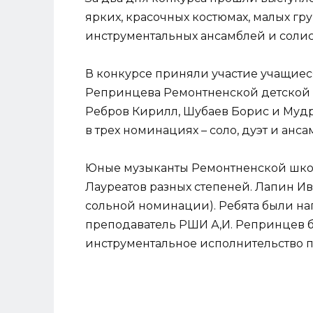
ярких, красочных костюмах, малых гру
инструментальных ансамблей и солис
В конкурсе приняли участие учащиес
Репринцева Ремонтненской детской ш
Ребров Кирилл, Шубаев Борис и Муд
в трех номинациях – соло, дуэт и анса
Юные музыканты Ремонтненской школ
Лауреатов разных степеней. Лапин Ива
сольной номинации). Ребята были н
преподаватель РШИ А,И. Репринцев 
инструментальное исполнительство п