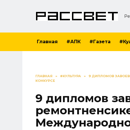
Перейти
к
Ре
содержанию
Главная
#АПК
#Газета
#Ку
ГЛАВНАЯ
»
#КУЛЬТУРА
»
9 ДИПЛОМОВ ЗАВОЕ
КОНКУРСЕ
9 дипломов за
ремонтненсике
Международно