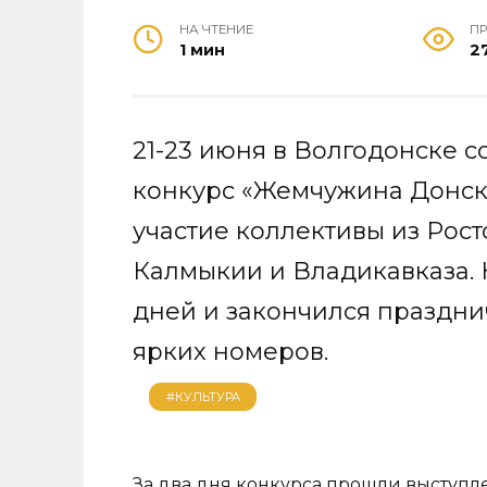
НА ЧТЕНИЕ
П
1 мин
2
21-23 июня в Волгодонске 
конкурс «Жемчужина Донск
участие коллективы из Рост
Калмыкии и Владикавказа. 
дней и закончился праздни
ярких номеров.
#КУЛЬТУРА
За два дня конкурса прошли выступл