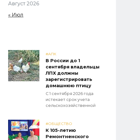
Август 2026
« Июл
#АПК
В России до 1
сентября владельцы
ЛПХ должны
зарегистрировать
домашнюю птицу
С 1 сентября 2026 года
истекает срок учета
сельскохозяйственной
#ОБЩЕСТВО
К 105-летию
Ремонтненского