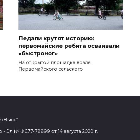
Педали крутят историю:
первомайские ребята осваивали
«быстроног»
На открытой площадке возле
Первомайского сельского
етНьюс"
 Эл № ФС77-78899 от 14 августа 2020 г.