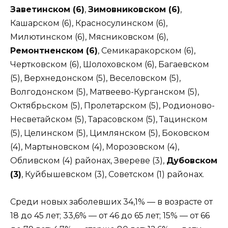
Заветинском (6)
,
Зимовниковском (6)
,
Кашарском (6), Красносулинском (6),
Милютинском (6), Мясниковском (6),
Ремонтненском (6)
, Семикаракорском (6),
Чертковском (6), Шолоховском (6), Багаевском
(5), Верхнедонском (5), Веселовском (5),
Волгодонском (5), Матвеево-Курганском (5),
Октябрьском (5), Пролетарском (5), Родионово-
Несветайском (5), Тарасовском (5), Тацинском
(5), Целинском (5), Цимлянском (5), Боковском
(4), Мартыновском (4), Морозовском (4),
Обливском (4) районах, Звереве (3),
Дубовском
(3)
, Куйбышевском (3), Советском (1) районах.
Среди новых заболевших 34,1% — в возрасте от
18 до 45 лет; 33,6% — от 46 до 65 лет; 15% — от 66