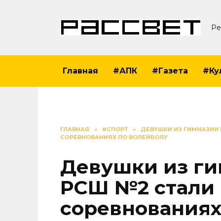
Перейти
к
Ре
содержанию
Главная
#АПК
#Газета
#Ку
ГЛАВНАЯ
»
#СПОРТ
»
ДЕВУШКИ ИЗ ГИМНАЗИИ
СОРЕВНОВАНИЯХ ПО ВОЛЕЙБОЛУ
Девушки из г
РСШ №2 стали 
соревнованиях