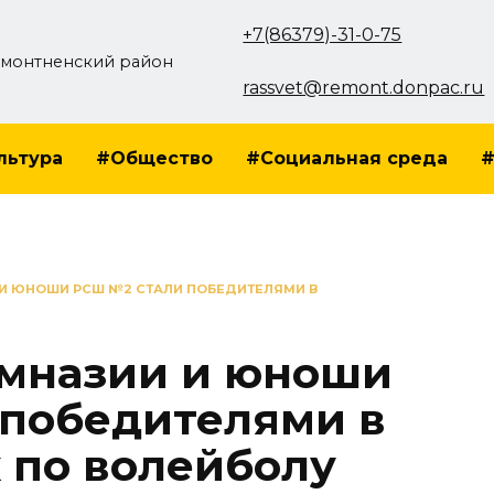
+7(86379)-31-0-75
монтненский район
rassvet@remont.donpac.ru
льтура
#Общество
#Социальная среда
#
 И ЮНОШИ РСШ №2 СТАЛИ ПОБЕДИТЕЛЯМИ В
имназии и юноши
победителями в
 по волейболу