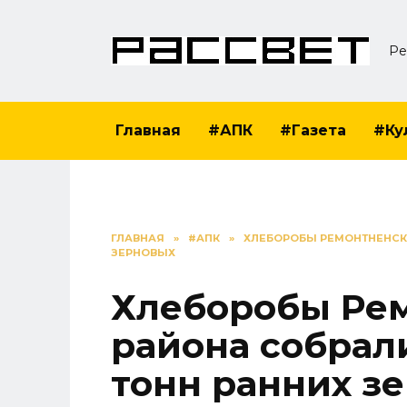
Перейти
к
Ре
содержанию
Главная
#АПК
#Газета
#Ку
ГЛАВНАЯ
»
#АПК
»
ХЛЕБОРОБЫ РЕМОНТНЕНСКО
ЗЕРНОВЫХ
Хлеборобы Ре
района собрал
тонн ранних з