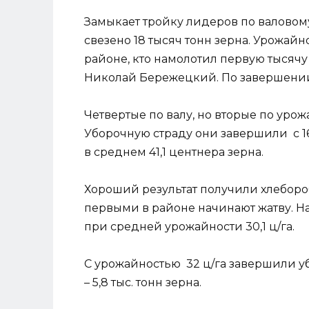
Замыкает тройку лидеров по валовому
свезено 18 тысяч тонн зерна. Урожайно
районе, кто намолотил первую тысячу 
Николай Бережецкий. По завершении у
Четвертые по валу, но вторые по уро
Уборочную страду они завершили с 16,
в среднем 41,1 центнера зерна.
Хороший результат получили хлеборо
первыми в районе начинают жатву. На 
при средней урожайности 30,1 ц/га.
С урожайностью 32 ц/га завершили у
– 5,8 тыс. тонн зерна.