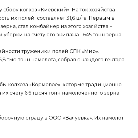
 сбору колхоз «Киевский». На ток хозяйства
сть их полей составляет 31,6 ц/га. Первым в
зерна, стал комбайнер из этого хозяйства –
борки на счету его экипажа 1 645 тонн зерна.
жайности труженики полей СПК «Мир».
8 тыс. тонн намолота, собрав с каждого гектара
бы колхоза «Кормовое», которые традиционно
их счету 6,6 тысяч тонн намолоченного зерна
борочную страду в ООО «Валуевка». Их намолот