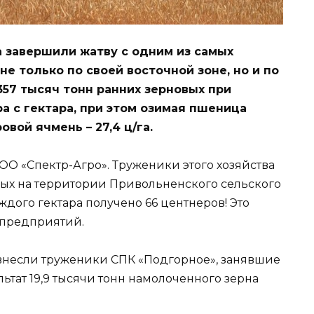
 завершили жатву с одним из самых
е только по своей восточной зоне, но и по
357 тысяч тонн ранних зерновых при
а с гектара, при этом озимая пшеница
овой ячмень – 27,4 ц/га.
О «Спектр-Агро». Труженики этого хозяйства
ных на территории Привольненского сельского
аждого гектара получено 66 центнеров! Это
зпредприятий.
внесли труженики СПК «Подгорное», занявшие
ьтат 19,9 тысячи тонн намолоченного зерна