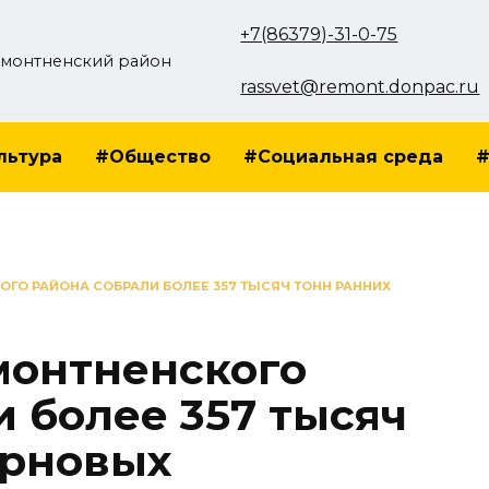
+7(86379)-31-0-75
монтненский район
rassvet@remont.donpac.ru
льтура
#Общество
#Социальная среда
#
ГО РАЙОНА СОБРАЛИ БОЛЕЕ 357 ТЫСЯЧ ТОНН РАННИХ
монтненского
и более 357 тысяч
ерновых