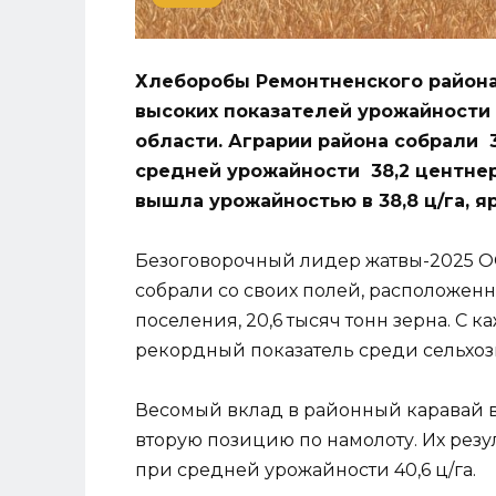
Хлеборобы Ремонтненского района
высоких показателей урожайности н
области. Аграрии района собрали 
средней урожайности 38,2 центнер
вышла урожайностью в 38,8 ц/га, яр
Безоговорочный лидер жатвы-2025 ОО
собрали со своих полей, расположен
поселения, 20,6 тысяч тонн зерна. С к
рекордный показатель среди сельхо
Весомый вклад в районный каравай 
вторую позицию по намолоту. Их резул
при средней урожайности 40,6 ц/га.