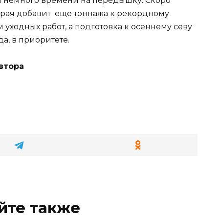
ем немного времени на передышку. Скоро
торая добавит еще тоннажа к рекордному
уходных работ, а подготовка к осеннему севу
а, в приоритете.
автора
йте также