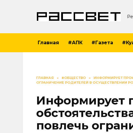
Перейти
к
Ре
содержанию
Главная
#АПК
#Газета
#Ку
ГЛАВНАЯ
»
#ОБЩЕСТВО
»
ИНФОРМИРУЕТ ПРОК
ОГРАНИЧЕНИЕ РОДИТЕЛЕЙ В ОСУЩЕСТВЛЕНИИ Р
Информирует п
обстоятельства
повлечь огран