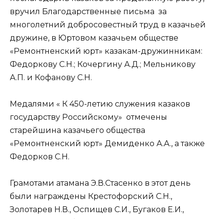
вручил Благодарственные письма за
многолетний добросовестный труд в казачьей
дружине, в Юртовом казачьем обществе
«Ремонтненский юрт» казакам-дружинникам:
Федоркову С.Н.; Кочергину А.Д.; Мельникову
А.П. и Кофанову С.Н.
Медалями « К 450-летию служения казаков
государству Российскому» отмечены
старейшина казачьего общества
«Ремонтненский юрт» Демиденко А.А., а также
Федорков С.Н.
Грамотами атамана Э.В.Стасенко в этот день
были награждены Крестофорский С.Н.,
Золотарев Н.В., Оспищев С.И., Бугаков Е.И.,