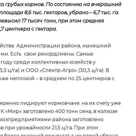
ка грубых кормов. По состоянию на вчерашний
щади 8,6 тыс. гектаров, убрано – 6,7 тыс. га.
высил 17 тысяч тонн, при этом средняя
7 центнера с гектара.
озяйства Администрации района, нынешний
ями. Есть свои рекордсмены. Самые
году среди коллективных хозяйств у
3 ц/га) и ООО «Спектр-Агро» (30,3 ц/га). В
кже неплохой – в среднем по 25 центнеров с
веренно лидируют кормовчане: на их счету уже
К «Мир» заготовлено 400 тонн сена, в колхозе
льхозпредприятиями района заготовлено
в при урожайности 21,5 ц/га. При этом
более высокий результат: с их полей убрано