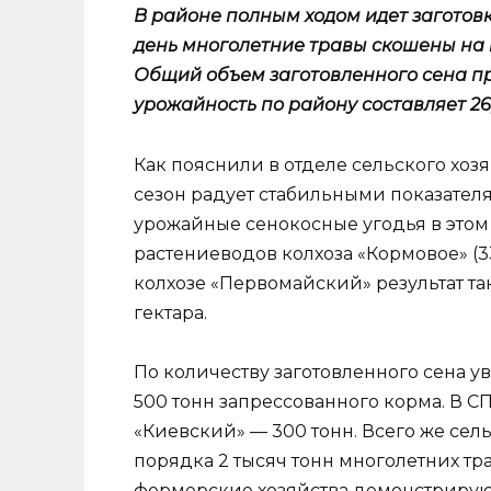
В районе полным ходом идет заготов
день многолетние травы скошены на пло
Общий объем заготовленного сена пре
урожайность по району составляет 26,
Как пояснили в отделе сельского х
сезон радует стабильными показател
урожайные сенокосные угодья в этом 
растениеводов колхоза «Кормовое» (33,
колхозе «Первомайский» результат та
гектара.
По количеству заготовленного сена у
500 тонн запрессованного корма. В СП
«Киевский» — 300 тонн. Всего же се
порядка 2 тысяч тонн многолетних тра
фермерские хозяйства демонстрируют 