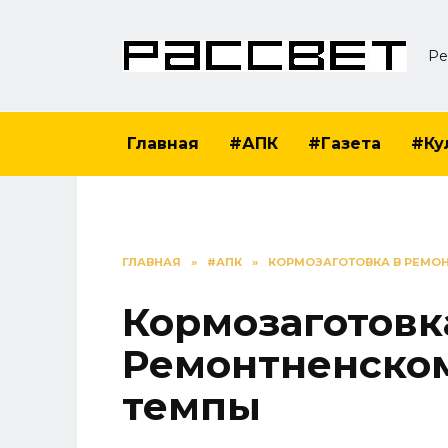
Перейти
к
Ре
содержанию
Главная
#АПК
#Газета
#Ку
ГЛАВНАЯ
»
#АПК
»
КОРМОЗАГОТОВКА В РЕМО
Кормозаготовк
Ремонтненском
темпы