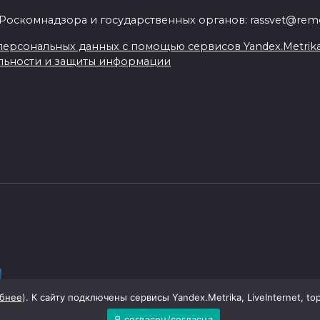
Роскомнадзора и государственных органов: rassvet@remo
ерсональных данных с помощью сервисов Yandex.Metrika, L
льности и защиты информации
бнее
). К сайту подключены сервисы Yandex.Metrika, LiveInternet, to
Я согласен/согласна