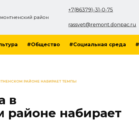
+7(86379)-31-0-75
монтненский район
rassvet@remont.donpac.ru
льтура
#Общество
#Социальная среда
#
НТНЕНСКОМ РАЙОНЕ НАБИРАЕТ ТЕМПЫ
а в
 районе набирает