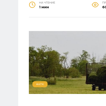
НА ЧТЕНИЕ
П
1 мин
6
#АПК