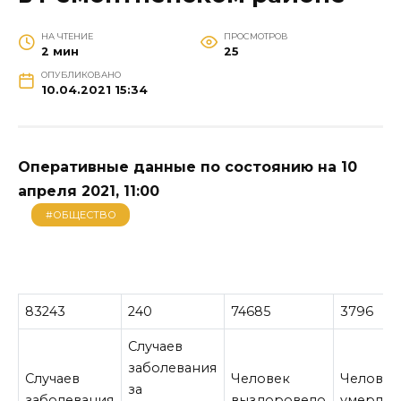
НА ЧТЕНИЕ
ПРОСМОТРОВ
2 мин
25
ОПУБЛИКОВАНО
10.04.2021 15:34
Оперативные данные по состоянию на 10
апреля 2021, 11:00
#ОБЩЕСТВО
83243
240
74685
3796
Случаев
заболевания
Случаев
Человек
Человек
за
заболевания
выздоровело
умерло