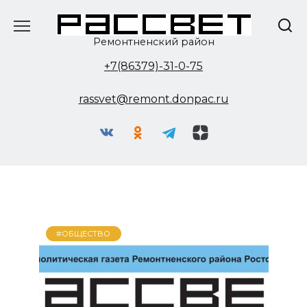
Перейти
к
содержанию
Ремонтненский район
+7(86379)-31-0-75
rassvet@remont.donpac.ru
#ОБЩЕСТВО