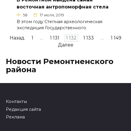
восточная антропоморфная стела
58
17 июля, 2019
В этом году Степная археологическая
экспедиция Государственного
Навигация
Назад
1
…
1 131
1 132
1 133
…
1 149
по
Далее
записям
Новости Ремонтненского
района
Контакты
Редакция сайта
Реклама