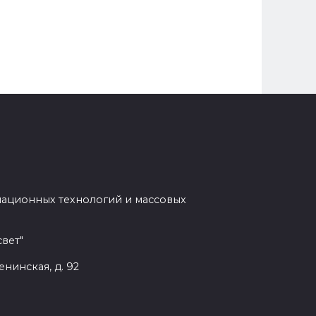
мационных технологий и массовых
вет"
енинская, д. 92