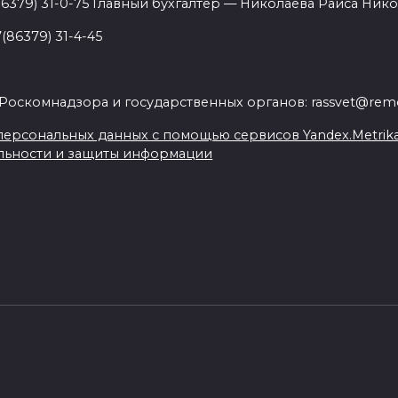
86379) 31-0-75 Главный бухгалтер — Николаева Раиса Нико
(86379) 31-4-45
.
Роскомнадзора и государственных органов: rassvet@remo
ерсональных данных с помощью сервисов Yandex.Metrika, L
льности и защиты информации