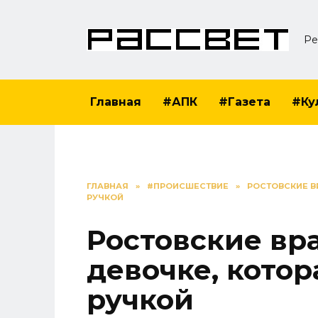
Перейти
к
Ре
содержанию
Главная
#АПК
#Газета
#Ку
ГЛАВНАЯ
»
#ПРОИСШЕСТВИЕ
»
РОСТОВСКИЕ В
РУЧКОЙ
Ростовские вр
девочке, котор
ручкой