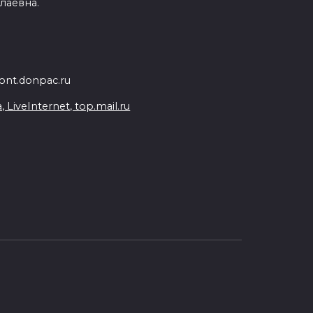
лаевна.
nt.donpac.ru
iveInternet, top.mail.ru