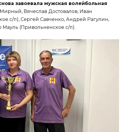
снова завоевала мужская волейбольная
й Мирный, Вячеслав Достовалов, Иван
ое с/п), Сергей Савченко, Андрей Рагулин,
р Мауль (Привольненское с/п).