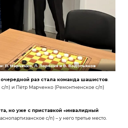
: П. Марченко, Л. Порохня и В. Водопьянов
 очередной раз стала команда шашистов
.
с/п) и Пётр Марченко (Ремонтненское с/п)
та, но уже с приставкой «инвалидный
нопартизанское с/п) – у него третье место.