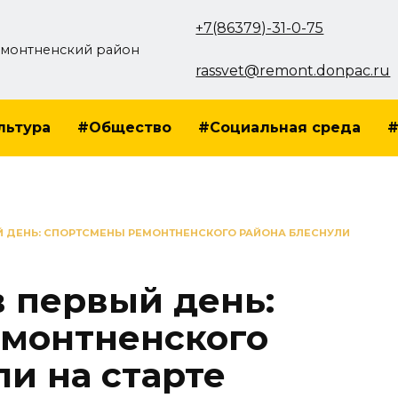
+7(86379)-31-0-75
монтненский район
rassvet@remont.donpac.ru
льтура
#Общество
#Социальная среда
#
Й ДЕНЬ: СПОРТСМЕНЫ РЕМОНТНЕНСКОГО РАЙОНА БЛЕСНУЛИ
в первый день:
емонтненского
и на старте