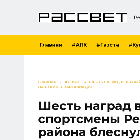
Перейти
к
Ре
содержанию
Главная
#АПК
#Газета
#Ку
ГЛАВНАЯ
»
#СПОРТ
»
ШЕСТЬ НАГРАД В ПЕРВЫ
НА СТАРТЕ СПАРТАКИАДЫ
Шесть наград 
спортсмены Р
района блеснул