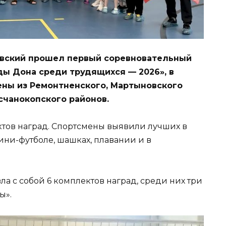
ловский прошел первый соревновательный
ды Дона среди трудящихся — 2026», в
ены из Ремонтненского, Мартыновского
счанокопского районов.
ктов наград. Спортсмены выявили лучших в
мини-футболе, шашках, плавании и в
а с собой 6 комплектов наград, среди них три
ы».