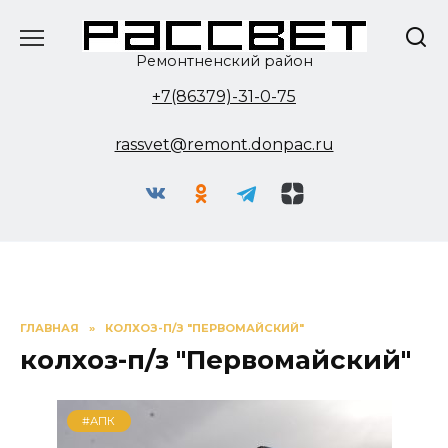
Перейти
к
содержанию
Ремонтненский район
+7(86379)-31-0-75
rassvet@remont.donpac.ru
ГЛАВНАЯ
»
КОЛХОЗ-П/З "ПЕРВОМАЙСКИЙ"
колхоз-п/з "Первомайский"
#АПК