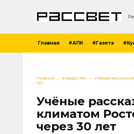
Перейти
к
Ре
содержанию
Главная
#АПК
#Газета
#Ку
ГЛАВНАЯ
»
#ОБЩЕСТВО
»
УЧЁНЫЕ РАССКАЗАЛ
ЛЕТ
Учёные рассказ
климатом Рост
через 30 лет