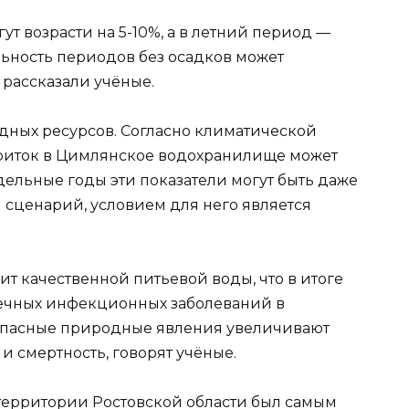
т возрасти на 5-10%, а в летний период —
ьность периодов без осадков может
 рассказали учёные.
одных ресурсов. Согласно климатической
приток в Цимлянское водохранилище может
тдельные годы эти показатели могут быть даже
 сценарий, условием для него является
ит качественной питьевой воды, что в итоге
шечных инфекционных заболеваний в
 опасные природные явления увеличивают
и смертность, говорят учёные.
территории Ростовской области был самым