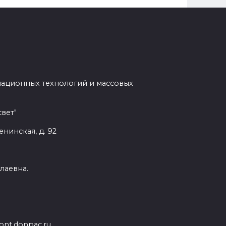
мационных технологий и массовых
вет"
енинская, д. 92
лаевна.
nt.donpac.ru