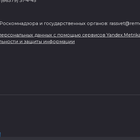
(86379) 31-4-45
.
Роскомнадзора и государственных органов: rassvet@remo
ерсональных данных с помощью сервисов Yandex.Metrika, L
льности и защиты информации