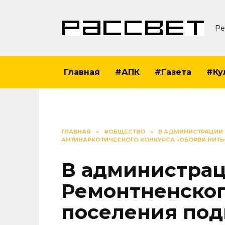
Перейти
к
Ре
содержанию
Главная
#АПК
#Газета
#Ку
ГЛАВНАЯ
»
#ОБЩЕСТВО
»
В АДМИНИСТРАЦИИ 
АНТИНАРКОТИЧЕСКОГО КОНКУРСА «ОБОРВИ НИТЬ
В администра
Ремонтненског
поселения под