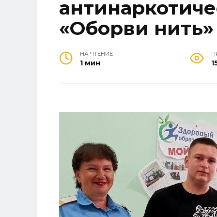
антинаркотиче
«Оборви нить»
НА ЧТЕНИЕ
П
1 мин
1