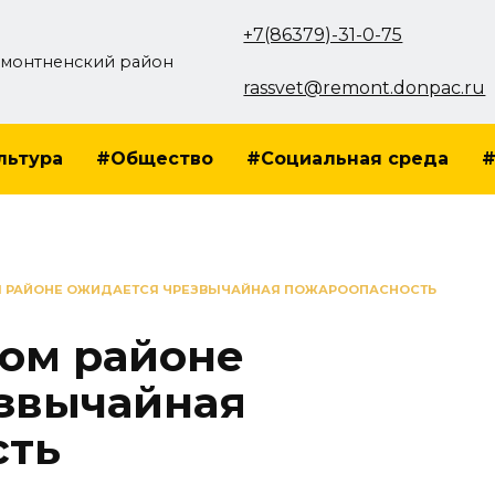
+7(86379)-31-0-75
монтненский район
rassvet@remont.donpac.ru
льтура
#Общество
#Социальная среда
#
М РАЙОНЕ ОЖИДАЕТСЯ ЧРЕЗВЫЧАЙНАЯ ПОЖАРООПАСНОСТЬ
ом районе
звычайная
сть