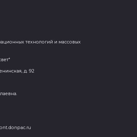
мационных технологий и массовых
вет"
енинская, д. 92
лаевна.
nt.donpac.ru