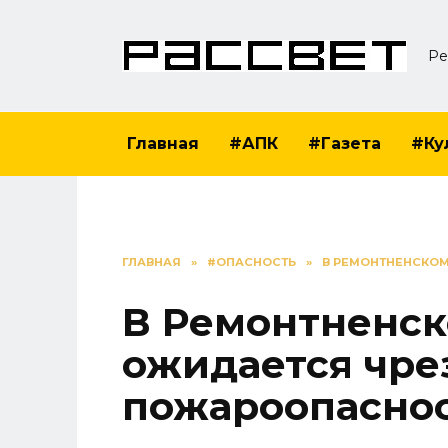
Перейти
к
Ре
содержанию
Главная
#АПК
#Газета
#Ку
ГЛАВНАЯ
»
#ОПАСНОСТЬ
»
В РЕМОНТНЕНСКО
В Ремонтненск
ожидается чре
пожароопасно