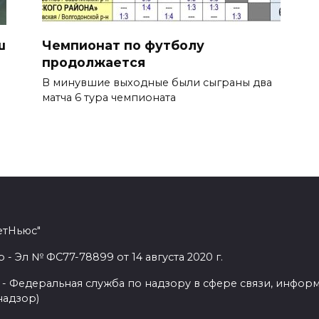
ш
Чемпионат по футболу
продолжается
В минувшие выходные были сыграны два
матча 6 тура чемпионата
етНьюс"
 Эл № ФС77-78899 от 14 августа 2020 г.
- Федеральная служба по надзору в сфере связи, инфор
надзор)