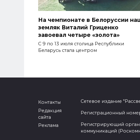
На чемпионате в Белоруссии на
земляк Виталий Гриценко
завоевал четыре «золота»
С 9 по 13 июля столица Республики
Беларусь стала центром
Сетевое издание "Рассв
Контакты
Редакция
Регистрационный номер -
сайта
Регистрирующий орган 
Реклама
коммуникаций (Роском