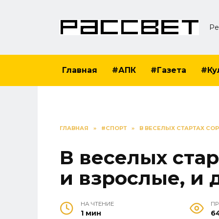
Перейти
к
Ре
содержанию
Главная
#АПК
#Газета
#Ку
ГЛАВНАЯ
»
#СПОРТ
»
В ВЕСЕЛЫХ СТАРТАХ СО
В веселых ста
и взрослые, и 
НА ЧТЕНИЕ
П
1 мин
6