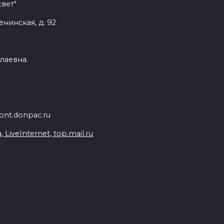
вет"
енинская, д. 92
лаевна.
nt.donpac.ru
iveInternet, top.mail.ru