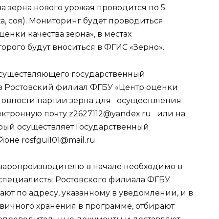
а зерна нового урожая проводится по 5
ха, соя). Мониторинг будет проводиться
нки качества зерна», в местах
орого будут вноситься в ФГИС «Зерно».
 осуществляющего государственный
в Ростовский филиал ФГБУ «Центр оценки
отовности партии зерна для осуществления
ектронную почту z2627112@yandex.ru или на
орый осуществляет Государственный
не rosfgui101@mail.ru.
оваропроизводителю в начале необходимо в
о специалисты Ростовского филиала ФГБУ
ают по адресу, указанному в уведомлении, и в
рвичного хранения в программе, отбирают