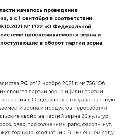
бласти началось проведение
а, а с 1 сентября в соответствии
9.10.2021 № 1722 «О Федеральной
системе прослеживаемости зерна и
 поступающие в оборот партии зерна
йства РФ от 12 ноября 2021 г. № 756 “Об
х свойств партии зерна и (или) партии
х внесения в Федеральную государственную
емости зерна и продуктов переработки
льские свойства партий зерна 23 культур
осо, овес, подсолнечник, рапс, фасоль, нут,
унжут, горчица, хлопчатник. В нынешнем году