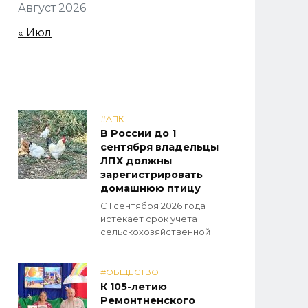
Август 2026
« Июл
#АПК
В России до 1
сентября владельцы
ЛПХ должны
зарегистрировать
домашнюю птицу
С 1 сентября 2026 года
истекает срок учета
сельскохозяйственной
#ОБЩЕСТВО
К 105-летию
Ремонтненского