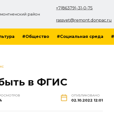
+7(86379)-31-0-75
монтненский район
rassvet@remont.donpac.ru
льтура
#Общество
#Социальная среда
#
ИС
быть в ФГИС
РОСМОТРОВ
ОПУБЛИКОВАНО
4
02.10.2022 12:01