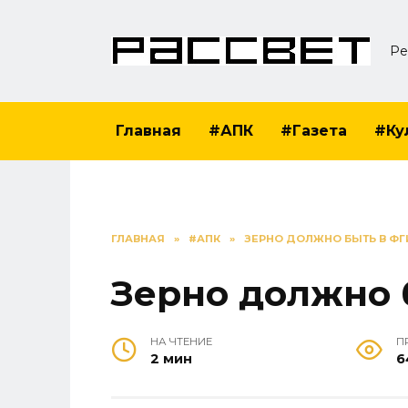
Перейти
к
Ре
содержанию
Главная
#АПК
#Газета
#Ку
ГЛАВНАЯ
»
#АПК
»
ЗЕРНО ДОЛЖНО БЫТЬ В ФГ
Зерно должно 
НА ЧТЕНИЕ
П
2 мин
6