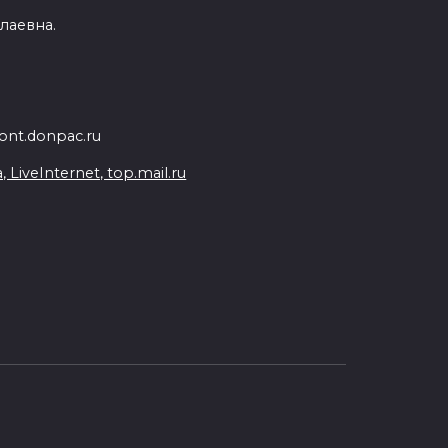
лаевна.
nt.donpac.ru
iveInternet, top.mail.ru