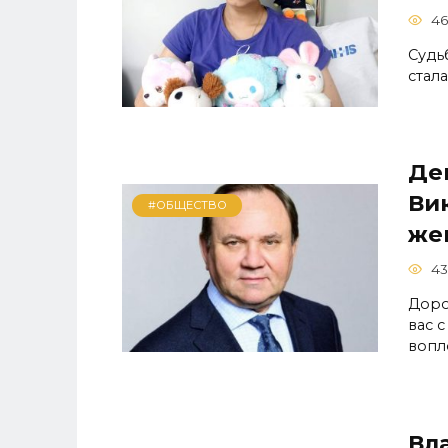
46
Судь
стал
Де
Ви
#ОБЩЕСТВО
же
43
Доро
вас 
вопл
Вл