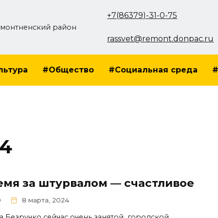
+7(86379)-31-0-75
монтненский район
rassvet@remont.donpac.ru
льтура
#Общество
#Социальная среда
#
24
емя за штурвалом — счастливое
0
8 марта, 2024
а Безручко сейчас очень занятой городской