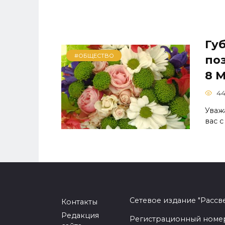
Гу
#ОБЩЕСТВО
по
8 
4
Уваж
вас 
Сетевое издание "Рассв
Контакты
Редакция
Регистрационный номер -