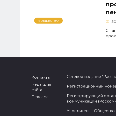
пр
пен
#ОБЩЕСТВО
5
C 1 
прои
Сетевое издание "Рассв
Контакты
Редакция
Регистрационный номер -
сайта
Регистрирующий орган 
Реклама
коммуникаций (Роском
Учредитель - Общество 