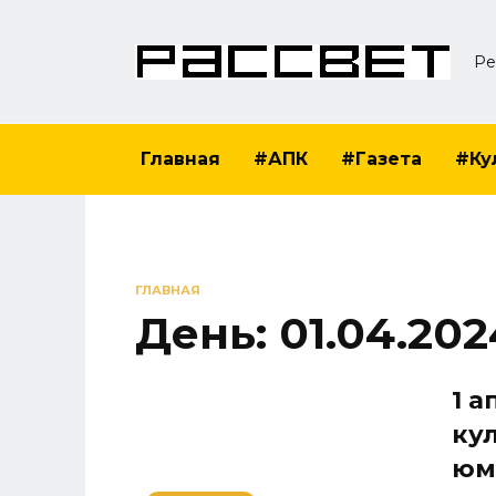
Перейти
к
Ре
содержанию
Главная
#АПК
#Газета
#Ку
ГЛАВНАЯ
День:
01.04.202
1 
ку
юм