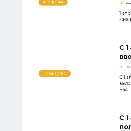
#КУЛЬТУРА
4
1 ап
жизн
С 1
вв
77
#ОБЩЕСТВО
С 1 
выло
мая.
С 1
по