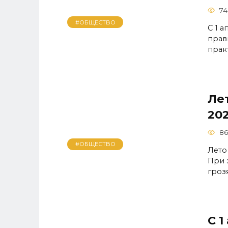
74
#ОБЩЕСТВО
С 1 
прав
прак
Лет
20
86
#ОБЩЕСТВО
Лето
При 
гроз
С 1