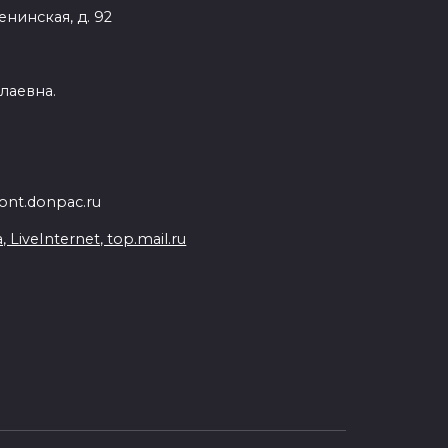
енинская, д. 92
лаевна.
nt.donpac.ru
iveInternet, top.mail.ru