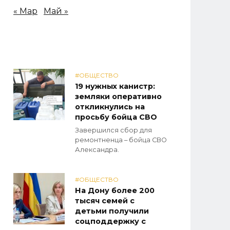
« Мар
Май »
#ОБЩЕСТВО
19 нужных канистр:
земляки оперативно
откликнулись на
просьбу бойца СВО
Завершился сбор для
ремонтненца – бойца СВО
Александра.
#ОБЩЕСТВО
На Дону более 200
тысяч семей с
детьми получили
соцподдержку с