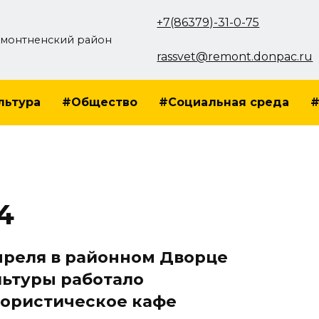
+7(86379)-31-0-75
монтненский район
rassvet@remont.donpac.ru
льтура
#Общество
#Социальная среда
#
4
апреля в районном Дворце
льтуры работало
ористическое кафе