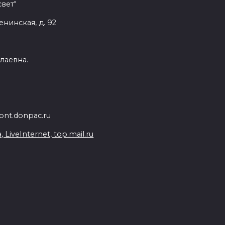
вет"
енинская, д. 92
лаевна.
nt.donpac.ru
iveInternet, top.mail.ru