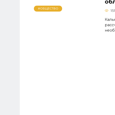
об
#ОБЩЕСТВО
15
Каль
расс
необ