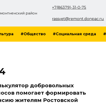
+7(86379)-31-0-75
монтненский район
rassvet@remont.donpac.ru
льтура
#Общество
#Социальная среда
#
24
лькулятор добровольных
носов помогает формировать
нсию жителям Ростовской