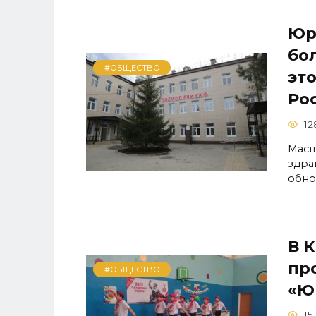
Юр
бо
#ОБЩЕСТВО
эт
Ро
12
Масш
здра
обно
В 
пр
#ОБЩЕСТВО
«Ю
15