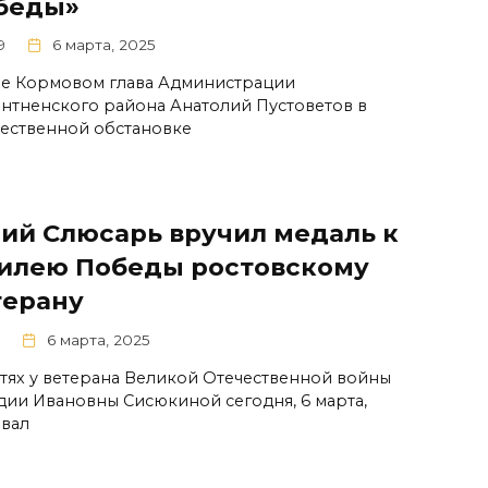
беды»
9
6 марта, 2025
ле Кормовом глава Администрации
нтненского района Анатолий Пустоветов в
ественной обстановке
ий Слюсарь вручил медаль к
илею Победы ростовскому
терану
6 марта, 2025
стях у ветерана Великой Отечественной войны
дии Ивановны Сисюкиной сегодня, 6 марта,
вал