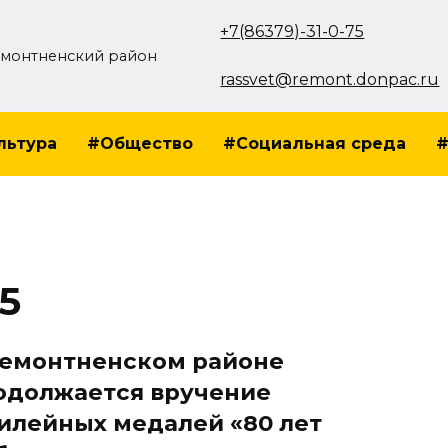
+7(86379)-31-0-75
монтненский район
rassvet@remont.donpac.ru
льтура
#Общество
#Социальная среда
#
5
Ремонтненском районе
одолжается вручение
илейных медалей «80 лет