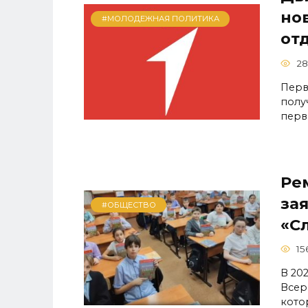
но
#МОЛОДЕЖНАЯ ПОЛИТИКА
от
28
Перв
полу
перв
Ре
зая
#ОБЩЕСТВО
«С
15
В 20
Всер
кото