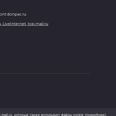
nt.donpac.ru
iveInternet, top.mail.ru
p.mail.ru, которые также использует файлы cookie (
подробнее
).