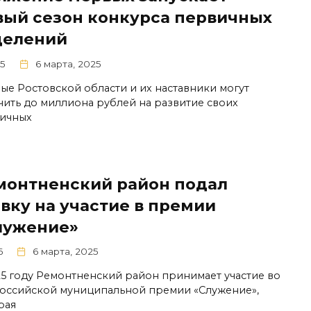
вый сезон конкурса первичных
делений
5
6 марта, 2025
ые Ростовской области и их наставники могут
чить до миллиона рублей на развитие своих
ичных
монтненский район подал
вку на участие в премии
лужение»
6
6 марта, 2025
25 году Ремонтненский район принимает участие во
оссийской муниципальной премии «Служение»,
рая