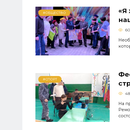
«Я
#ОБЩЕСТВО
на
60
Необ
кото
Фе
#СПОРТ
ст
4
На п
Ремо
сост