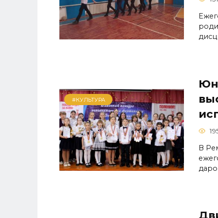
Ежег
роди
дисц
Юн
вы
#КУЛЬТУРА
ис
19
В Ре
ежег
даро
Дв