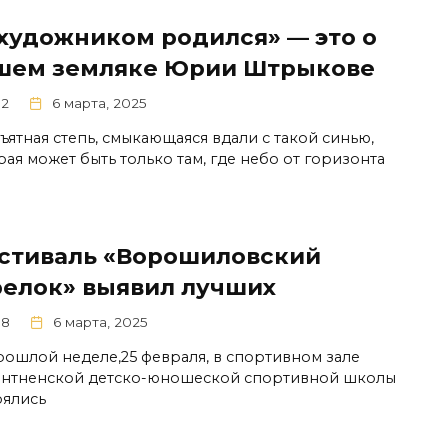
 художником родился» — это о
шем земляке Юрии Штрыкове
2
6 марта, 2025
ъятная степь, смыкающаяся вдали с такой синью,
рая может быть только там, где небо от горизонта
стиваль «Ворошиловский
релок» выявил лучших
88
6 марта, 2025
рошлой неделе,25 февраля, в спортивном зале
нтненской детско-юношеской спортивной школы
оялись