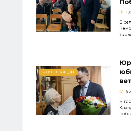
По
18
В се
Ремо
торж
Юр
юб
# 80 ЛЕТ ПОБЕДЫ
ве
85
В го
Клав
побы