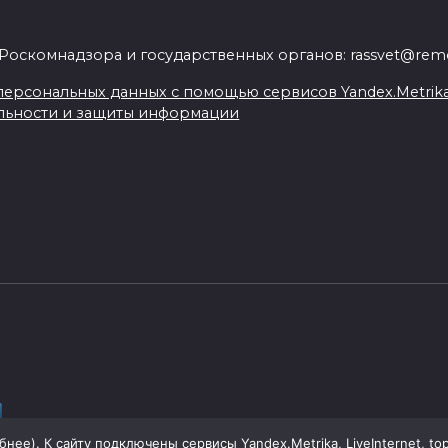
.
Роскомнадзора и государственных органов: rassvet@remo
ерсональных данных с помощью сервисов Yandex.Metrika, L
льности и защиты информации
бнее
). К сайту подключены сервисы Yandex.Metrika, LiveInternet, to