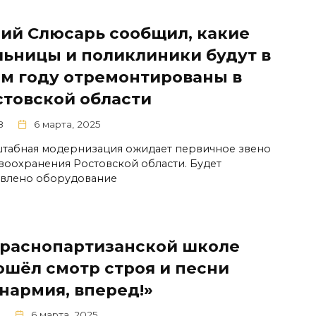
ий Слюсарь сообщил, какие
льницы и поликлиники будут в
ом году отремонтированы в
стовской области
8
6 марта, 2025
табная модернизация ожидает первичное звено
воохранения Ростовской области. Будет
влено оборудование
Краснопартизанской школе
ошёл смотр строя и песни
нармия, вперед!»
1
6 марта, 2025