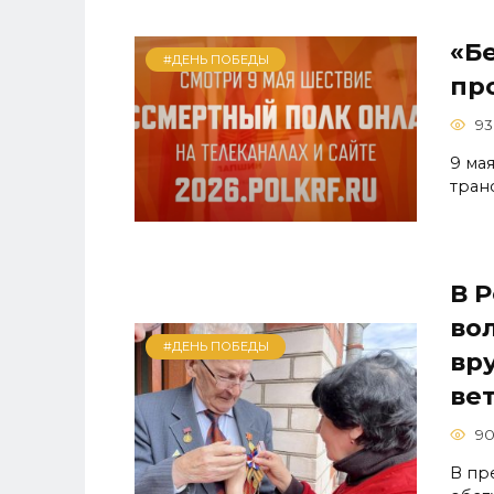
«Б
#ДЕНЬ ПОБЕДЫ
пр
93
9 ма
тран
В 
во
#ДЕНЬ ПОБЕДЫ
вр
ве
9
В пр