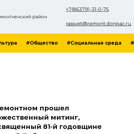
+7(86379)-31-0-75
монтненский район
rassvet@remont.donpac.ru
льтура
#Общество
#Социальная среда
#
Ремонтном прошел
ржественный митинг,
священный 81-й годовщине