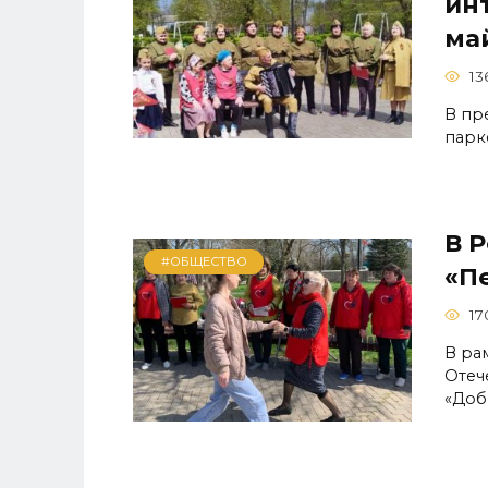
ин
май
13
В пр
парк
В 
#ОБЩЕСТВО
«П
17
В ра
Отеч
«Доб