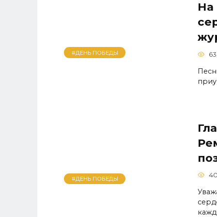
На
се
жу
#ДЕНЬ ПОБЕДЫ
63
Песн
приу
Гл
Ре
по
4
#ДЕНЬ ПОБЕДЫ
Уваж
серд
кажд