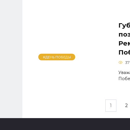
Гу
по
Ре
По
#ДЕНЬ ПОБЕДЫ
37
Уваж
Побе
Навигация
1
2
по
записям