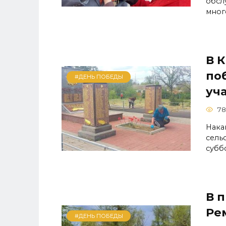
обсл
мног
В 
по
#ДЕНЬ ПОБЕДЫ
уч
78
Нака
сель
субб
В 
Ре
#ДЕНЬ ПОБЕДЫ