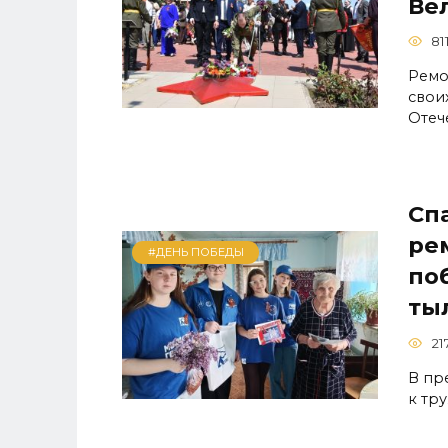
Ве
81
Ремон
свои
Отеч
Сп
ре
#ДЕНЬ ПОБЕДЫ
по
ты
21
В пр
к тр