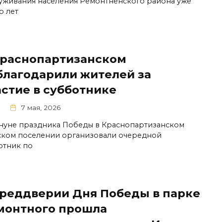
уживания населения Ремонтненского района уже
о лет
Краснопартизанском
благодарили жителей за
астие в субботнике
7 мая, 2026
нуне праздника Победы в Краснопартизанском
ском поселении организовали очередной
отник по
преддверии Дня Победы в парке
монтного прошла