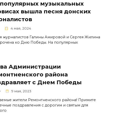
 популярных музыкальных
рвисах вышла песня донских
рналистов
4 мая, 2024
я журналистов Галины Амировой и Сергея Жилина
рочена ко Дню Победы. На популярных
ава Администрации
монтненского района
здравляет с Днем Победы
0
9 мая, 2023
аемые жители Ремонтненского района! Примите
ечные поздравления с дорогим и святым для
ого