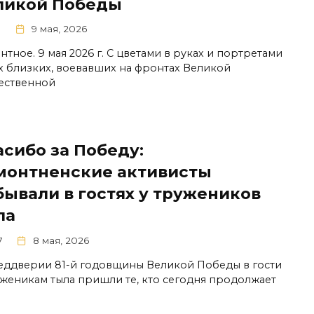
ликой Победы
1
9 мая, 2026
тное. 9 мая 2026 г. С цветами в руках и портретами
х близких, воевавших на фронтах Великой
ественной
асибо за Победу:
монтненские активисты
бывали в гостях у тружеников
ла
7
8 мая, 2026
еддверии 81-й годовщины Великой Победы в гости
уженикам тыла пришли те, кто сегодня продолжает