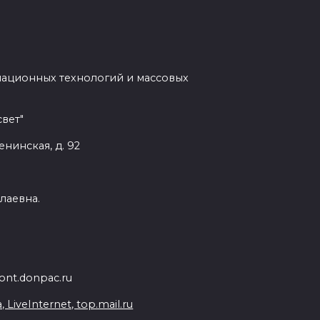
мационных технологий и массовых
вет"
енинская, д. 92
лаевна.
nt.donpac.ru
iveInternet, top.mail.ru