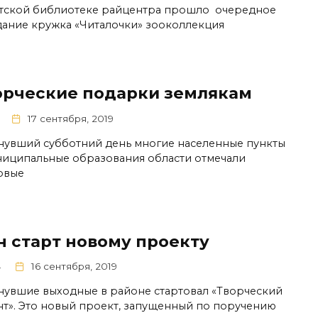
тской библиотеке райцентра прошло очередное
дание кружка «Читалочки» зооколлекция
орческие подарки землякам
17 сентября, 2019
нувший субботний день многие населенные пункты
ниципальные образования области отмечали
овые
н старт новому проекту
4
16 сентября, 2019
нувшие выходные в районе стартовал «Творческий
нт». Это новый проект, запущенный по поручению