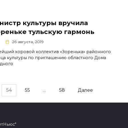
нистр культуры вручила
ореньке тульскую гармонь
26 августа, 2019
ейший хоровой коллектив «Зоренька» районного
ца культуры по приглашению областного Дома
дного
54
55
…
58
Далее
етНьюс"