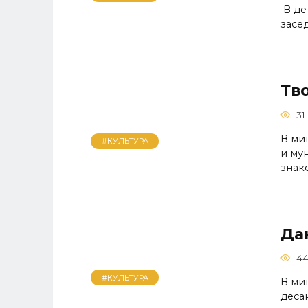
В де
засе
Тв
31
В ми
#КУЛЬТУРА
и му
знак
Да
4
#КУЛЬТУРА
В ми
деса