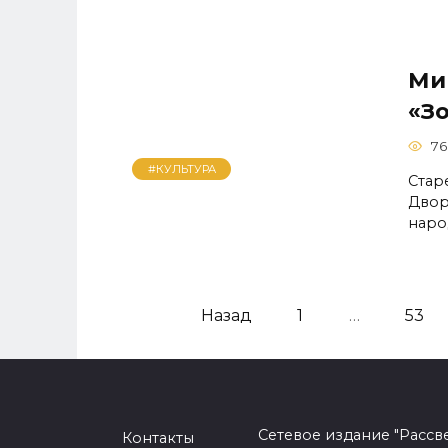
Ми
«З
76
#КУЛЬТУРА
Стар
Двор
наро
Навигация
Назад
1
…
53
по
записям
Сетевое издание "Рассв
Контакты