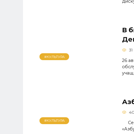
диск
В 
Де
31
#КУЛЬТУРА
26 а
обсл
учащ
Аз
4
#КУЛЬТУРА
Сего
«Азб