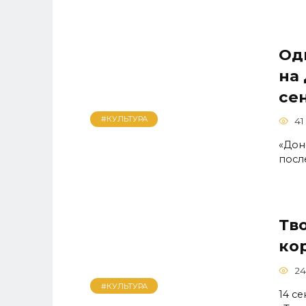
Од
на 
се
#КУЛЬТУРА
41
«Дон
посл
Тв
ко
24
#КУЛЬТУРА
14 с