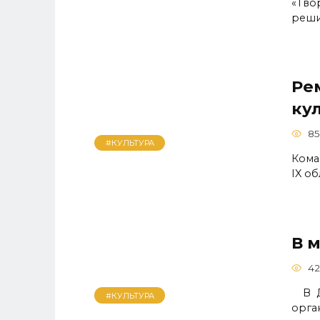
«Тво
реши
Ре
ку
85
#КУЛЬТУРА
Кома
IX о
В 
42
В Де
#КУЛЬТУРА
орга