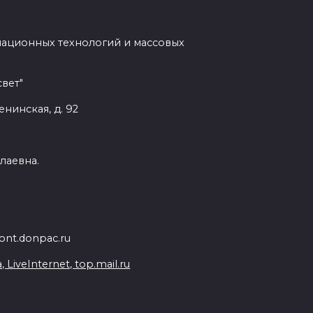
мационных технологий и массовых
вет"
енинская, д. 92
лаевна.
nt.donpac.ru
iveInternet, top.mail.ru