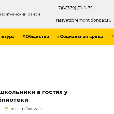
+7(86379)-31-0-75
монтненский район
rassvet@remont.donpac.ru
льтура
#Общество
#Социальная среда
#
школьники в гостях у
блиотеки
18 сентября, 2019