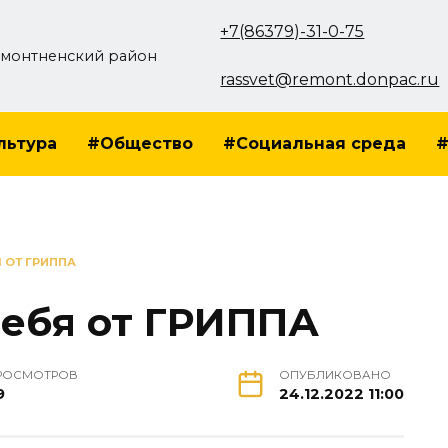
+7(86379)-31-0-75
монтненский район
rassvet@remont.donpac.ru
льтура
#Общество
#Социальная среда
#
 ОТ ГРИППА
себя от ГРИППА
РОСМОТРОВ
ОПУБЛИКОВАНО
9
24.12.2022 11:00