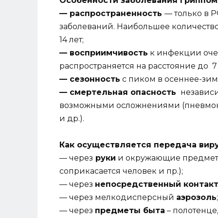
Особенности заболевания гриппом
— распространенность
— только в Р
заболеваний. Наибольшее количество
14 лет;
— восприимчивость
к инфекции оче
распространяется на расстояние до 7
— сезонность
с пиком в осеннее-зи
— смертельная опасность
независи
возможными осложнениями (пневмони
и др.).
Как осуществляется передача вир
— через
руки
и окружающие предметы
соприкасается человек и пр.);
— через
непосредственный контак
— через мелкодисперсный
аэрозоль
;
— через
предметы быта
– полотенце,