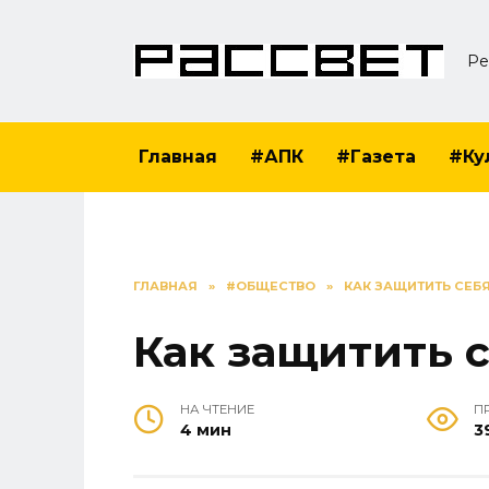
Перейти
к
Ре
содержанию
Главная
#АПК
#Газета
#Ку
ГЛАВНАЯ
»
#ОБЩЕСТВО
»
КАК ЗАЩИТИТЬ СЕБЯ
Как защитить 
НА ЧТЕНИЕ
П
4 мин
3